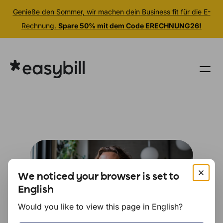
Genieße den Sommer, wir machen dein Business fit für die E-
Rechnung.
Spare 50% mit dem Code ERECHNUNG26!
Zum
Inhalt
springen
We noticed your browser is set to
English
Would you like to view this page in English?