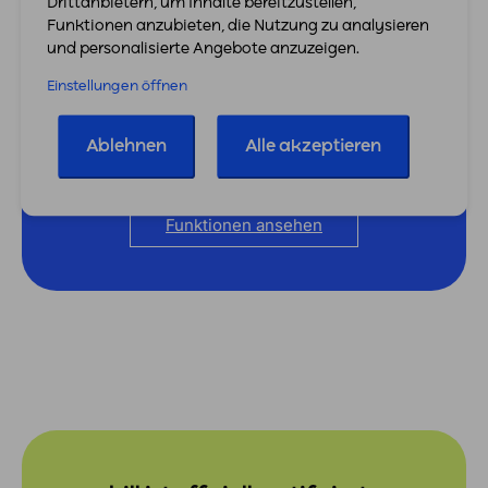
Drittanbietern, um Inhalte bereitzustellen,
Funktionen anzubieten, die Nutzung zu analysieren
und personalisierte Angebote anzuzeigen.
Starte jetzt durch
Einstellungen öffnen
Teste easybill 7 Tage lang völlig kostenlos und
unverbindlich. Keine Kreditkarte erforderlich.
Ablehnen
Alle akzeptieren
Jetzt kostenlos testen
Funktionen ansehen