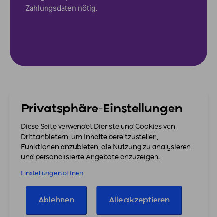
Zahlungsdaten nötig.
Privatsphäre-Einstellungen
FAQ
Diese Seite verwendet Dienste und Cookies von
Drittanbietern, um Inhalte bereitzustellen,
Häufig gestellte Fragen
zu
Funktionen anzubieten, die Nutzung zu analysieren
und personalisierte Angebote anzuzeigen.
easybill und BrickLink
Einstellungen öffnen
Was ist BrickLink?
Ablehnen
Alle akzeptieren
Wie sieht es mit der Umsatzsteuer aus, wenn ich
auf BrickLink verkaufe?