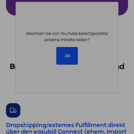
Möchten Sie von
YouTube
bereitgestellte
externe Inhalte laden?
Optimal für Verkäufer auf
Ja
BrickLink oder mit einem
BrickLink-Shop in Deutschland
Arbeite schneller und effizienter mit easybill
Dropshipping/externes Fulfillment direkt
über den
easybill Connect (ehem. Import