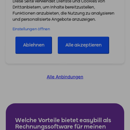
Diese Seite verwendet Dienste und Cookies von
Drittanbietern, um Inhalte bereitzustellen,
40+ Anbindungen
Funktionen anzubieten, die Nutzung zu analysieren
von
Marktplätzen und
und personalisierte Angebote anzuzeigen.
Onlineshops
Einstellungen öffnen
Ablehnen
Alle akzeptieren
Alle Anbindungen
Welche Vorteile bietet easybill als
Rechnungssoftware für meinen