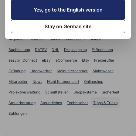
SUCHE
Yes, go to the English version
Kategorien
Stay on German site
Allgemein
Amazon
Bankkontenabgleich
Belege
Buchhaltung
DATEV
DHL
Dropshipping
E-Rechnung
easybill Connect
eBay
eCommerce
Etsy
Freiberufler
Gründung
Handwerker
Kleinunternehmer
Mahnwesen
Mitarbeiter
News
Nicht Kategorisiert
Onlineshop
Projektverwaltung
Schnittstellen
Shopsysteme
Sicherheit
Steuerberatung
Steuerliches
Technisches
Tipps & Tricks
Zahlungen