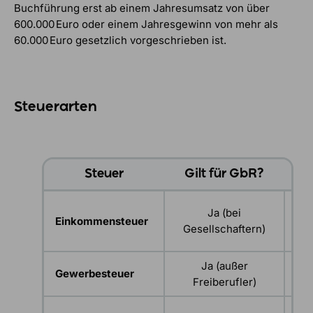
Buchführung erst ab einem Jahresumsatz von über
600.000 Euro oder einem Jahresgewinn von mehr als
60.000 Euro gesetzlich vorgeschrieben ist.
Steuerarten
Steuer
Gilt für GbR?
Be
Ge
Ja (bei
Einkommensteuer
Gesellschaftern)
Ja (außer
Fr
Gewerbesteuer
Freiberufler)
Kl