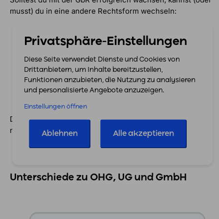
musst) du in eine andere Rechtsform wechseln:
Erreicht die GbR den Umfang eines kaufmännischen
Privatsphäre-Einstellungen
Geschäftsbetriebs, muss sie ins Handelsregister
eingetragen werden und wird dadurch zur Offenen
Diese Seite verwendet Dienste und Cookies von
Handelsgesellschaft (OHG).
Drittanbietern, um Inhalte bereitzustellen,
Funktionen anzubieten, die Nutzung zu analysieren
Geplanter Wechsel in UG oder GmbH zur
und personalisierte Angebote anzuzeigen.
Haftungsbeschränkung
Einstellungen öffnen
Das erfordert zusätzliche Formalitäten, ist aber ein ganz
normaler Entwicklungsschritt.
Ablehnen
Alle akzeptieren
Unterschiede zu OHG, UG und GmbH