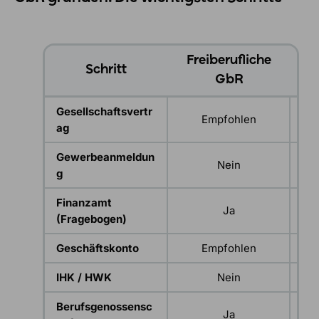
Freiberufliche
G
Schritt
GbR
Gesellschaftsvertr
Empfohlen
ag
Gewerbeanmeldun
Nein
g
G
Finanzamt
Ja
(Fragebogen)
Geschäftskonto
Empfohlen
IHK / HWK
Nein
Berufsgenossensc
Ja