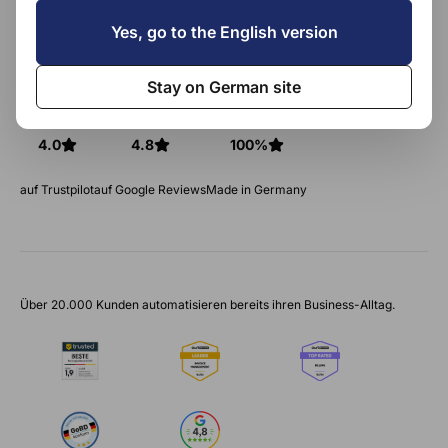
Premium und Professional.
Yes, go to the English version
Kostenlos testen
Einloggen und ausprobieren
Stay on German site
4.0
4.8
100%
auf Trustpilot
auf Google Reviews
Made in Germany
Über 20.000 Kunden automatisieren bereits ihren Business-Alltag.