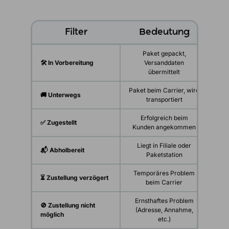
Filter
Bedeutung
Paket gepackt,
🛠️ In Vorbereitung
Versanddaten
übermittelt
Paket beim Carrier, wird
🚚 Unterwegs
transportiert
Erfolgreich beim
✅ Zugestellt
Kunden angekommen
Liegt in Filiale oder
📬 Abholbereit
K
Paketstation
Temporäres Problem
⏳ Zustellung verzögert
beim Carrier
Ernsthaftes Problem
🚫 Zustellung nicht
(Adresse, Annahme,
möglich
etc.)