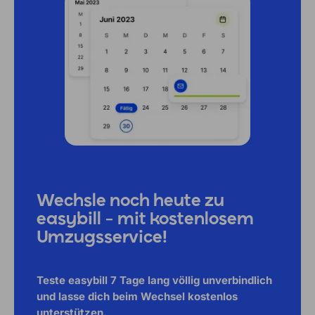
Wechsle noch heute zu
easybill – mit kostenlosem
Umzugsservice!
Teste easybill 7 Tage lang völlig unverbindlich
und lasse dich beim Wechsel kostenlos
unterstützen.