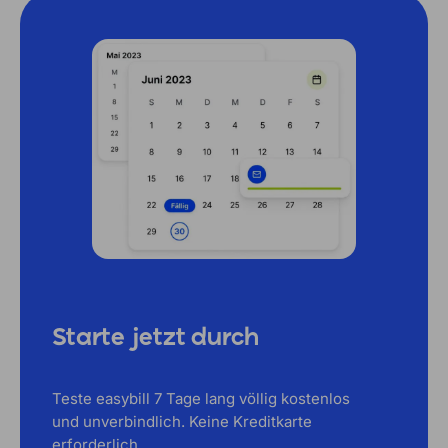
Starte jetzt durch
Teste easybill 7 Tage lang völlig kostenlos
und unverbindlich. Keine Kreditkarte
erforderlich.