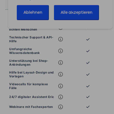
Kostenloser Support
Ablehnen
Alle akzeptieren
Persönlicher Einrichtungs-
Service
Telefonischer Support – mit
echten Menschen
Technischer Support & API-
Hilfe
Umfangreiche
Wissensdatenbank
Unterstützung bei Shop-
Anbindungen
Hilfe bei Layout-Design und
Vorlagen
Videocalls für komplexe
Fälle
24/7 digitaler Assistent Eric
Webinare mit Fachexperten