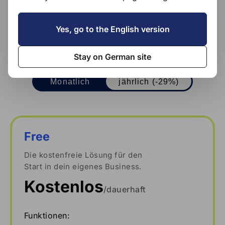
Starte kostenlos und wachse mit unseren flexiblen
Paketen.
Yes, go to the English version
Stay on German site
Monatlich
jährlich (-29%)
Free
Die kostenfreie Lösung für den
Start in dein eigenes Business.
Kostenlos
/dauerhaft
Funktionen: