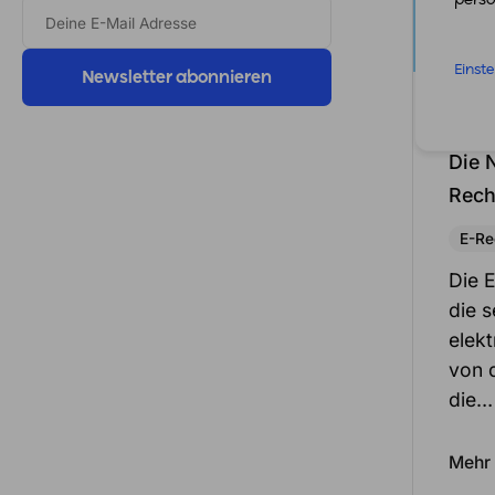
DEINE
E-
MAIL
ADRESSE
Einst
9. Ju
Die 
Rec
E-Re
Die 
die 
elek
von d
die…
Mehr 