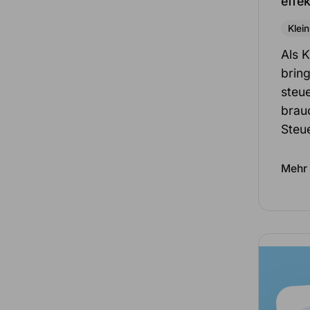
effek
Klei
Als 
bring
steue
brau
Steu
Mehr 