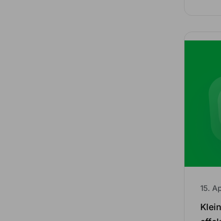
15. A
Klei