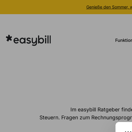
Genieße den Sommer, wi
Zum
Inhalt
springen
Funktio
Im easybill Ratgeber fin
Steuern. Fragen zum Rechnungsprogra