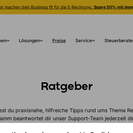
r machen dein Business fit für die E-Rechnung.
Spare 50% mit de
nen
Lösungen
Preise
Service
Steuerberate
Ratgeber
dest du praxisnahe, hilfreiche Tipps rund ums Thema 
mm beantwortet dir unser Support-Team jederzeit dire