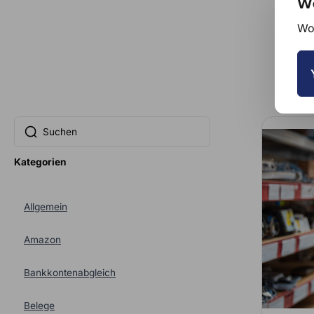
We
Wou
SUCHE
Kategorien
Allgemein
Amazon
Bankkontenabgleich
Belege