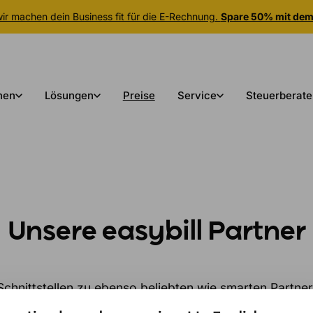
r machen dein Business fit für die E-Rechnung.
Spare 50% mit de
nen
Lösungen
Preise
Service
Steuerberate
Unsere easybill
Partner
t Schnittstellen zu ebenso beliebten wie smarten Part