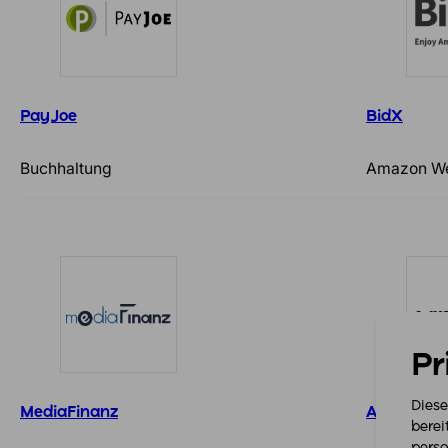
PayJoe
BidX
Buchhaltung
Amazon W
Pr
Diese
MediaFinanz
AdVernet
berei
perso