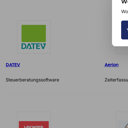
We
Wou
DATEV
Aerion
Steuerberatungssoftware
Zeiterfass