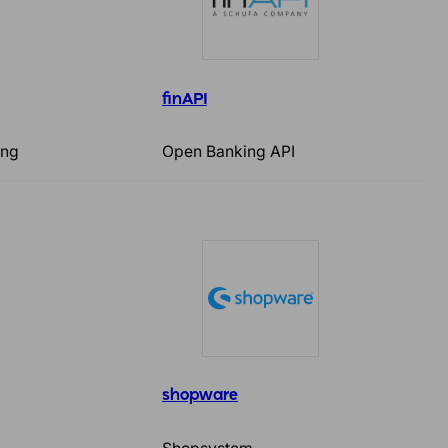
finAPI
ung
Open Banking API
shopware