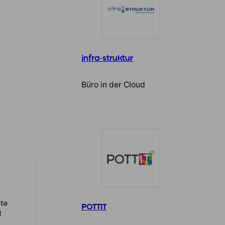
infra-struktur
Büro in der Cloud
lte
POTTIT
d