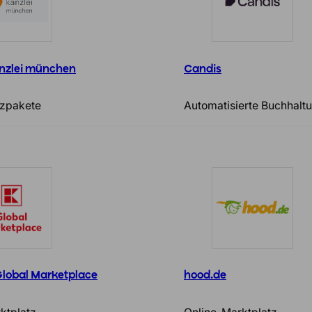
anzlei münchen
Candis
zpakete
Automatisierte Buchhalt
Global Marketplace
hood.de