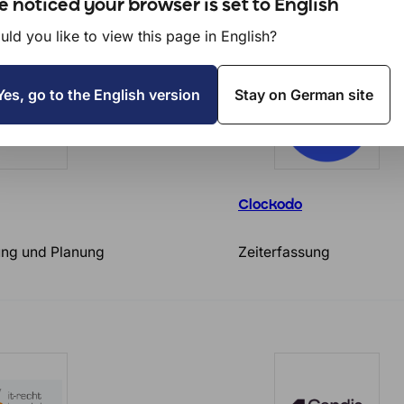
 noticed your browser is set to English
ld you like to view this page in English?
Yes, go to the English version
Stay on German site
Clockodo
ung und Planung
Zeiterfassung