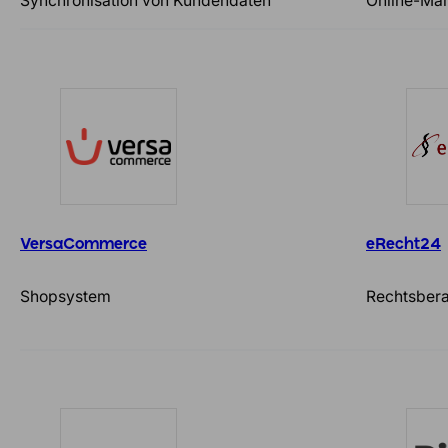
Synchronisation von Kundendaten
Online-Mar
VersaCommerce
eRecht24
Shopsystem
Rechtsber