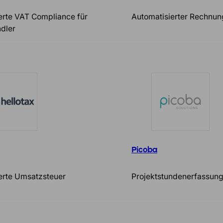
erte VAT Compliance für
Automatisierter Rechnu
dler
Picoba
erte Umsatzsteuer
Projektstundenerfassun