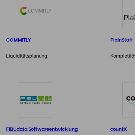
COMMITLY
PlainStaff
Liquiditätsplanung
Komplettlö
FIBUdata Softwareentwicklung
countX