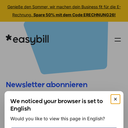
Genieße den Sommer, wir machen dein Business fit für die E-
Rechnung.
Spare 50% mit dem Code ERECHNUNG26!
Zum
Inhalt
springen
Newsletter abonnieren
Bleib immer auf dem Laufenden:
Tipps zur
We noticed your browser is set to
Rechnungsstellung, Automatisierung und E-Commerce,
English
direkt in dein Postfach.
Would you like to view this page in English?
Aktuelle News rund um easybill, E-Rechnung & Co.