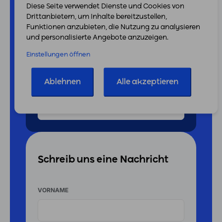
Jetzt kostenlosen Termin buchen
Diese Seite verwendet Dienste und Cookies von
Drittanbietern, um Inhalte bereitzustellen,
Funktionen anzubieten, die Nutzung zu analysieren
und personalisierte Angebote anzuzeigen.
Abonniere unseren Newsletter
Einstellungen öffnen
DEINE
E-
MAIL
Ablehnen
Alle akzeptieren
ADRESSE
Schreib uns eine Nachricht
VORNAME