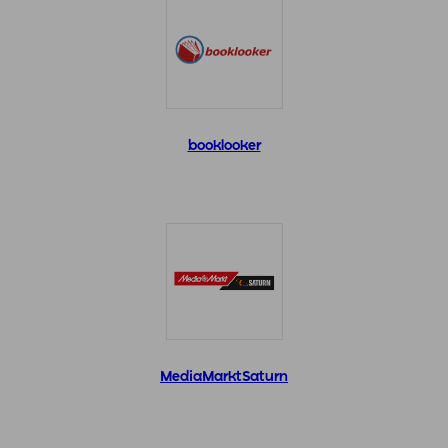
booklooker
MediaMarktSaturn