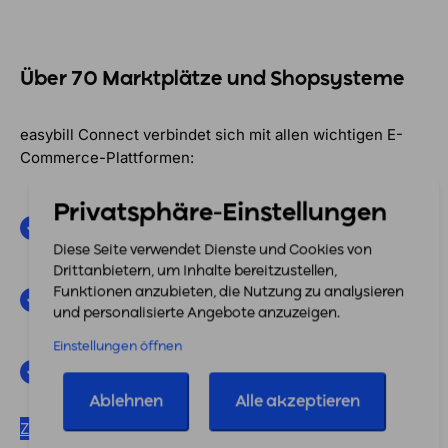
Über 70 Marktplätze und Shopsysteme
easybill Connect verbindet sich mit allen wichtigen E-
Commerce-Plattformen:
Amazon
, die tiefste Integration:
FBA, FBM, PAN-
Privatsphäre-Einstellungen
EU, VCS, VCS lite, Rechnungs-Upload, Settlement
Reports und Verbringungslisten
Diese Seite verwendet Dienste und Cookies von
Drittanbietern, um Inhalte bereitzustellen,
Marktplätze:
eBay, Kaufland, Otto, TikTok Shop,
Funktionen anzubieten, die Nutzung zu analysieren
Avocadostore, Bol.com, ManoMano und viele mehr
und personalisierte Angebote anzuzeigen.
Shopsysteme:
Shopify, WooCommerce, Shopware,
Einstellungen öffnen
Wix, Gambio, Magento, Jimdo, JTL, PrestaShop
und weitere
Ablehnen
Alle akzeptieren
Zu den Marktplätzen
Zu den Onlineshops