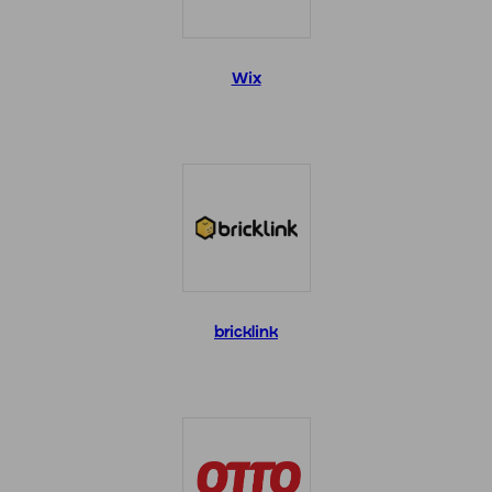
Wix
bricklink