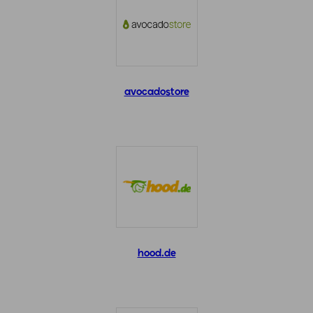
avocadostore
hood.de