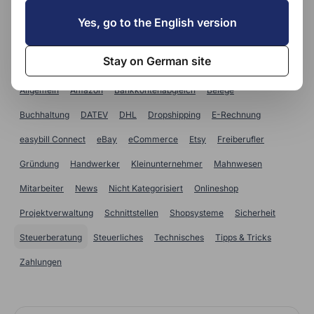
SUCHE
Yes, go to the English version
Kategorien
Stay on German site
Allgemein
Amazon
Bankkontenabgleich
Belege
Buchhaltung
DATEV
DHL
Dropshipping
E-Rechnung
easybill Connect
eBay
eCommerce
Etsy
Freiberufler
Gründung
Handwerker
Kleinunternehmer
Mahnwesen
Mitarbeiter
News
Nicht Kategorisiert
Onlineshop
Projektverwaltung
Schnittstellen
Shopsysteme
Sicherheit
Steuerberatung
Steuerliches
Technisches
Tipps & Tricks
Zahlungen