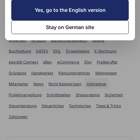
SUCHE
Yes, go to the English version
Kategorien
Stay on German site
Allgemein
Amazon
Bankkontenabgleich
Belege
Buchhaltung
DATEV
DHL
Dropshipping
E-Rechnung
easybill Connect
eBay
eCommerce
Etsy
Freiberufler
Gründung
Handwerker
Kleinunternehmer
Mahnwesen
Mitarbeiter
News
Nicht Kategorisiert
Onlineshop
Projektverwaltung
Schnittstellen
Shopsysteme
Sicherheit
Steuerberatung
Steuerliches
Technisches
Tipps & Tricks
Zahlungen