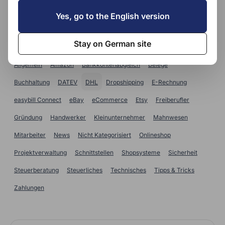
SUCHE
Yes, go to the English version
Kategorien
Stay on German site
Allgemein
Amazon
Bankkontenabgleich
Belege
Buchhaltung
DATEV
DHL
Dropshipping
E-Rechnung
easybill Connect
eBay
eCommerce
Etsy
Freiberufler
Gründung
Handwerker
Kleinunternehmer
Mahnwesen
Mitarbeiter
News
Nicht Kategorisiert
Onlineshop
Projektverwaltung
Schnittstellen
Shopsysteme
Sicherheit
Steuerberatung
Steuerliches
Technisches
Tipps & Tricks
Zahlungen