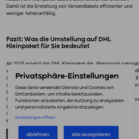
Damit ist die Erstellung von Versandlabels effizienter und
weniger fehleranfällig.
Fazit: Was die Umstellung auf DHL
Kleinpaket für Sie bedeutet
Ab 2025 ersetzt das DHL Kleinpaket die „Warenpost national
was für Onlinehändler einige Änderungen mit sich bringt. Mi
Privatsphäre-Einstellungen
der Erhöhung der maximalen Höhe der Sendung von 5 auf 8
cm und der Einführung einer Haftung bis 20 Euro Warenwer
Diese Seite verwendet Dienste und Cookies von
bietet das DHL Kleinpaket nun mehr Flexibilität und
Drittanbietern, um Inhalte bereitzustellen,
Sicherheit. Jedoch müssen Händler auch mit einer längere
Funktionen anzubieten, die Nutzung zu analysieren
Lieferzeit von zwei Werktagen statt einem rechnen.
und personalisierte Angebote anzuzeigen.
Insgesamt bleibt das Kleinpaket eine praktische und
Einstellungen öffnen
kosteneffiziente Versandlösung für kleinformatige Waren.
Dieser Beitrag wurde verfasst von
Ablehnen
Alle akzeptieren
Irina Emdina