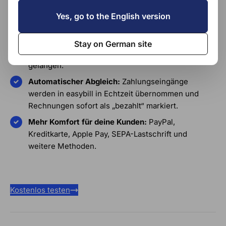
Rechnung – per Link oder QR-Code.
Yes, go to the English version
Schnelle Liquidität:
Kunden zahlen deutlich früher,
Stay on German site
weil sie sofort zur passenden Zahlungsmethode
gelangen.
Automatischer Abgleich:
Zahlungseingänge
werden in easybill in Echtzeit übernommen und
Rechnungen sofort als „bezahlt“ markiert.
Mehr Komfort für deine Kunden:
PayPal,
Kreditkarte, Apple Pay, SEPA-Lastschrift und
weitere Methoden.
Kostenlos testen