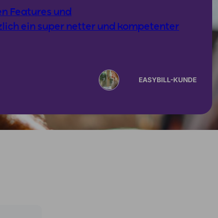
n Features und
lich ein super netter und kompetenter
EASYBILL-KUNDE