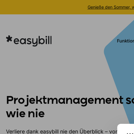
Genieße den Sommer, wi
Zum
Inhalt
springen
Funktio
Projektmanagement so
wie nie
Verliere dank easybill nie den Überblick – von der P