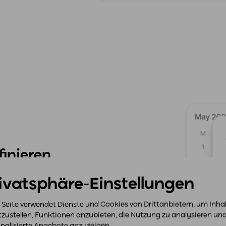
finieren
ivatsphäre-Einstellungen
get
beruhen? Oder hast du dir
 Blick behalten möchtest?
 Seite verwendet Dienste und Cookies von Drittanbietern, um Inha
tzustellen, Funktionen anzubieten, die Nutzung zu analysieren un
nalisierte Angebote anzuzeigen.