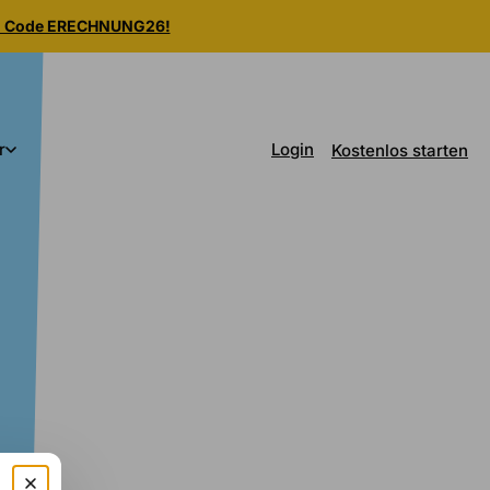
m Code ERECHNUNG26!
Login
r
Kostenlos starten