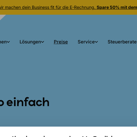
r machen dein Business fit für die E-Rechnung.
Spare 50% mit de
nen
Lösungen
Preise
Service
Steuerberate
 einfach
rojekterstellung bis