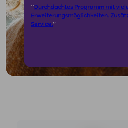
“
Durchdachtes Programm mit viele
Erweiterungsmöglichkeiten. Zusätz
Service.
”