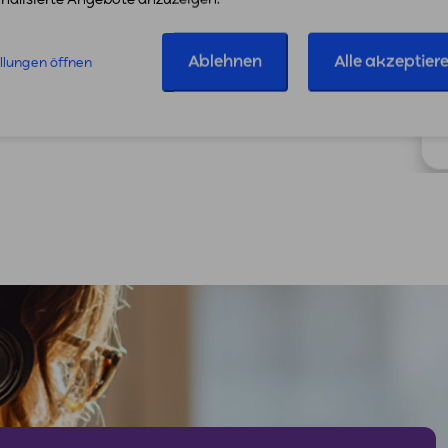
 du deine eigenen Vorhaben
inweise, ob noch Budget zur
Ablehnen
Alle akzeptier
ellungen öffnen
e.