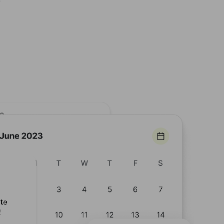
lte
d