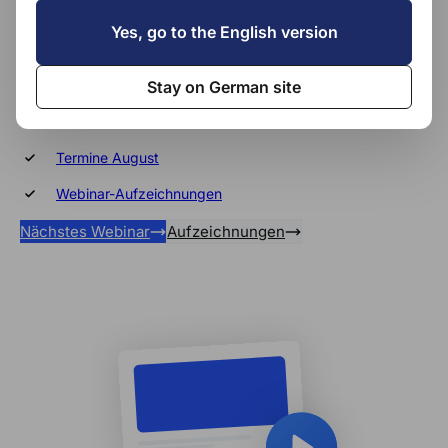
Yes, go to the English version
damit du auf dem neuesten Stand bleibst.
Stay on German site
E-Rechnung Webinar
Termine Juli
Termine August
Webinar-Aufzeichnungen
Nächstes Webinar
Aufzeichnungen