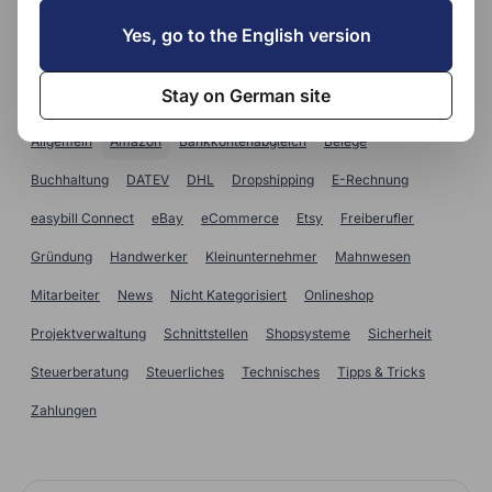
SUCHE
Yes, go to the English version
Kategorien
Stay on German site
Allgemein
Amazon
Bankkontenabgleich
Belege
Buchhaltung
DATEV
DHL
Dropshipping
E-Rechnung
easybill Connect
eBay
eCommerce
Etsy
Freiberufler
Gründung
Handwerker
Kleinunternehmer
Mahnwesen
Mitarbeiter
News
Nicht Kategorisiert
Onlineshop
Projektverwaltung
Schnittstellen
Shopsysteme
Sicherheit
Steuerberatung
Steuerliches
Technisches
Tipps & Tricks
Zahlungen