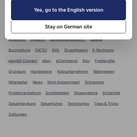
SUCHE
Yes, go to the English version
Kategorien
Stay on German site
Allgemein
Amazon
Bankkontenabgleich
Belege
Buchhaltung
DATEV
DHL
Dropshipping
E-Rechnung
easybill Connect
eBay
eCommerce
Etsy
Freiberufler
Gründung
Handwerker
Kleinunternehmer
Mahnwesen
Mitarbeiter
News
Nicht Kategorisiert
Onlineshop
Projektverwaltung
Schnittstellen
Shopsysteme
Sicherheit
Steuerberatung
Steuerliches
Technisches
Tipps & Tricks
Zahlungen