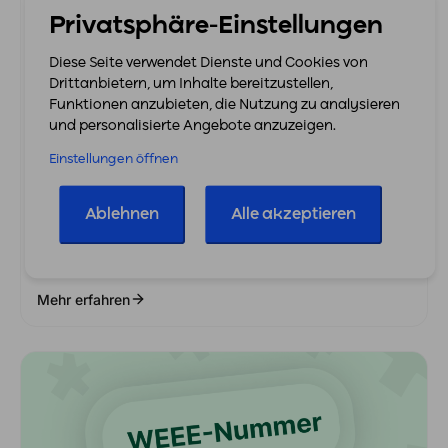
Privatsphäre-Einstellungen
Diese Seite verwendet Dienste und Cookies von
Drittanbietern, um Inhalte bereitzustellen,
1. Dezember 2025
Funktionen anzubieten, die Nutzung zu analysieren
und personalisierte Angebote anzuzeigen.
Die WEEE-Nummer: Pflicht Für Den Verkauf
Von Elektro- Und Elektronikgeräten
Einstellungen öffnen
Amazon
easybill Connect
eBay
eCommerce
Etsy
Ablehnen
Alle akzeptieren
Gründung
Schnittstellen
Tipps & Tricks
Seit dem 1. Juli 2023 gilt eine wichtige Regel für…
Mehr erfahren