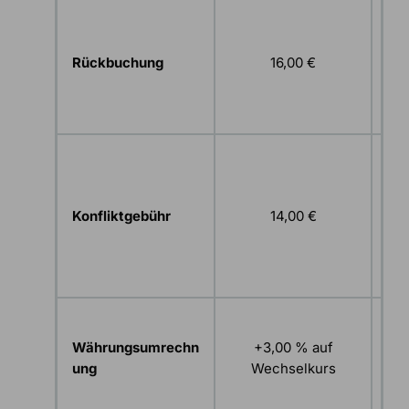
w
Rückbuchung
16,00 €
rü
La
Wi
Str
Konfliktgebühr
14,00 €
Tra
Kä
we
Währungsumrechn
+3,00 % auf
ung
Wechselkurs