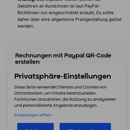
Gebühren an Kund:innen ist laut PayPal-
Richtlinien nur eingeschränkt erlaubt. Es sollte
daher über eine allgemeine Preisgestaltung gelöst
werden.
Rechnungen mit Paypal QR-Code
erstellen
Privatsphäre-Einstellungen
easybill ist ein cloudbasiertes Rechnungsprogramm,
mit dem du professionell,
Diese Seite verwendet Dienste und Cookies von
rechtssicher und zeitsparend deine Rechnungen
Drittanbietern, um Inhalte bereitzustellen,
verwaltest.
Funktionen anzubieten, die Nutzung zu analysieren
und personalisierte Angebote anzuzeigen.
E-Rechnungen erstellen leicht gemacht:
Einstellungen öffnen
Rechtssicher, schnell und ohne technische
Hürden.