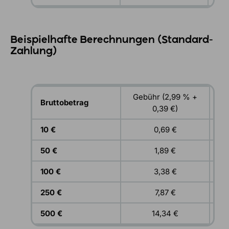
Beispielhafte Berechnungen (Standard-
Zahlung)
Gebühr (2,99 % +
Bruttobetrag
Au
0,39 €)
10 €
0,69 €
50 €
1,89 €
100 €
3,38 €
250 €
7,87 €
500 €
14,34 €