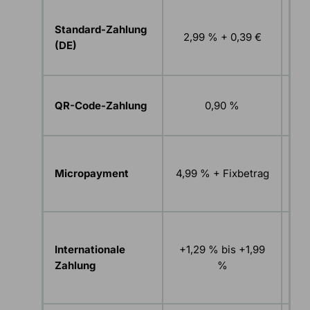
Gi
Standard-Zahlung
2,99 % + 0,39 €
(DE)
Spe
QR-Code-Zahlung
0,90 %
Pa
F
Micropayment
4,99 % + Fixbetrag
M
be
W
a
Internationale
+1,29 % bis +1,99
Zahlung
%
H