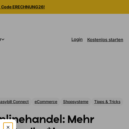
m Code ERECHNUNG26!
Login
r
Kostenlos starten
asybill Connect
eCommerce
Shopsysteme
Tipps & Tricks
nlinehandel: Mehr