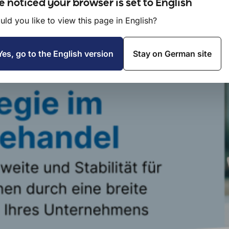
chweite und Stabilität f
 noticed your browser is set to English
ld you like to view this page in English?
Yes, go to the English version
Stay on German site