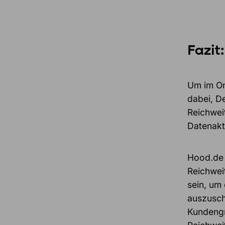
Fazit:
Um im Onl
dabei, D
Reichwei
Datenaktu
Hood.de s
Reichwei
sein, um
auszusc
Kundengr