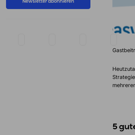
Gastbeit
Heutzutag
Strategi
mehreren 
5 gut