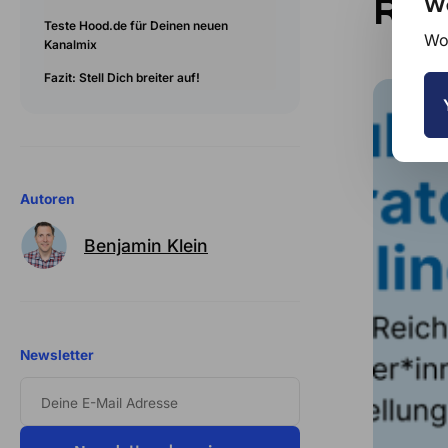
Rei
We
Teste Hood.de für Deinen neuen
Wou
Kanalmix
Fazit: Stell Dich breiter auf!
Autoren
Benjamin Klein
Newsletter
DEINE
E-
MAIL
ADRESSE