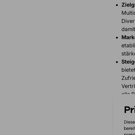
Zielg
Multi
Diver
dami
Mark
etabl
stärk
Steig
biete
Zufri
Vertr
alle 
Erken
Pr
Diese
berei
perso