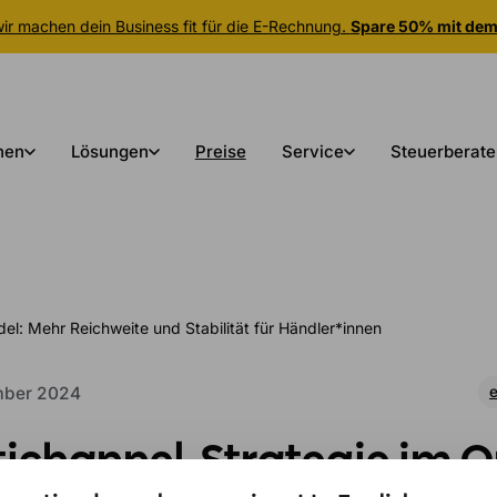
r machen dein Business fit für die E-Rechnung.
Spare 50% mit de
nen
Lösungen
Preise
Service
Steuerberate
el: Mehr Reichweite und Stabilität für Händler*innen
mber 2024
e
tichannel-Strategie im O