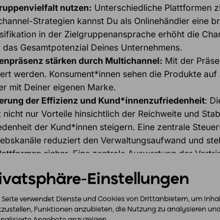
ruppenvielfalt nutzen:
Unterschiedliche Plattformen z
channel-Strategien kannst Du als Onlinehändler eine br
sifikation in der Zielgruppenansprache erhöht die Ch
t das Gesamtpotenzial Deines Unternehmens.
enpräsenz stärken durch Multichannel:
Mit der Präse
iert werden. Konsument*innen sehen die Produkte auf 
er mit Deiner eigenen Marke.
erung der Effizienz und Kund*innenzufriedenheit
: D
t nicht nur Vorteile hinsichtlich der Reichweite und Sta
edenheit der Kund*innen steigern. Eine zentrale Steue
iebskanäle reduziert den Verwaltungsaufwand und stel
Plattformen sicher. Eine zentrale Auswertung der Vert
ntnisse, welcher Kanal am besten funktioniert und unt
ivatsphäre-Einstellungen
 Seite verwendet Dienste und Cookies von Drittanbietern, um Inha
tzustellen, Funktionen anzubieten, die Nutzung zu analysieren un
nalisierte Angebote anzuzeigen.