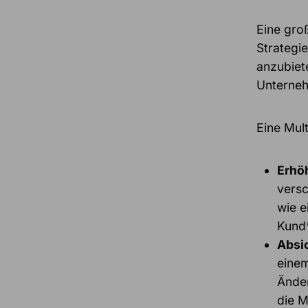
Eine gro
Strategi
anzubiet
Unterneh
Eine Mult
Erhöh
versc
wie e
Kund*
Absic
einem
Änder
die M