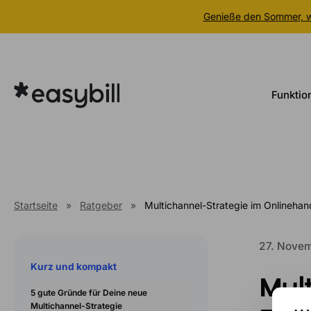
Genieße den Sommer, wi
Zum
Inhalt
springen
Funktio
Startseite
»
Ratgeber
»
Multichannel-Strategie im Onlinehand
27. Nove
Kurz und kompakt
Mul
5 gute Gründe für Deine neue
Multichannel-Strategie