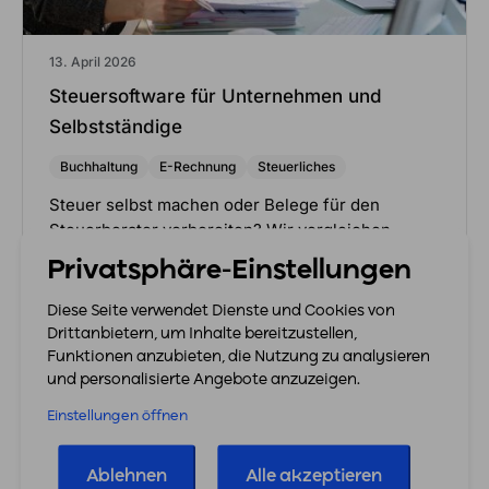
13. April 2026
Steuersoftware für Unternehmen und
Selbstständige
Buchhaltung
E-Rechnung
Steuerliches
Steuer selbst machen oder Belege für den
Steuerberater vorbereiten? Wir vergleichen
Steuersoftware und Rechnungsprogramme,
Privatsphäre-Einstellungen
inklusive Entscheidungshilfe für dein Business.
Steuer selbst machen oder Belege für…
Diese Seite verwendet Dienste und Cookies von
Drittanbietern, um Inhalte bereitzustellen,
Mehr erfahren
Funktionen anzubieten, die Nutzung zu analysieren
und personalisierte Angebote anzuzeigen.
Einstellungen öffnen
Ablehnen
Alle akzeptieren