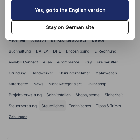
SUCHE
Yes, go to the English version
Kategorien
Stay on German site
Allgemein
Amazon
Bankkontenabgleich
Belege
Buchhaltung
DATEV
DHL
Dropshipping
E-Rechnung
easybill Connect
eBay
eCommerce
Etsy
Freiberufler
Gründung
Handwerker
Kleinunternehmer
Mahnwesen
Mitarbeiter
News
Nicht Kategorisiert
Onlineshop
Projektverwaltung
Schnittstellen
Shopsysteme
Sicherheit
Steuerberatung
Steuerliches
Technisches
Tipps & Tricks
Zahlungen