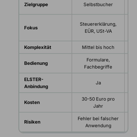
U
Zielgruppe
Selbstbucher
Steuererklärung,
Fokus
EÜR, USt-VA
B
Komplexität
Mittel bis hoch
Formulare,
Bedienung
Fachbegriffe
ELSTER-
Ja
Übe
Anbindung
30-50 Euro pro
Ab
Kosten
Jahr
Fehler bei falscher
Ge
Risiken
Anwendung
Go