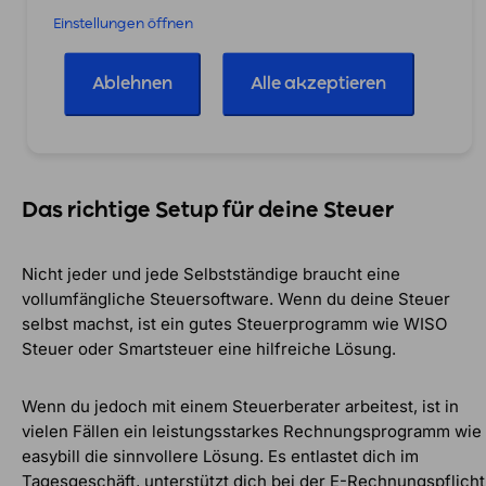
easybill unterstützt schon heute die relevanten
Einstellungen öffnen
Formate
(XRechnung, ZUGFeRD) und sorgt damit
für Rechtssicherheit und reibungslose Abläufe
Ablehnen
Alle akzeptieren
und das ganz ohne zusätzlichen Aufwand.
Jetzt kostenlos testen
Das richtige Setup für deine Steuer
Nicht jeder und jede Selbstständige braucht eine
vollumfängliche Steuersoftware. Wenn du deine Steuer
selbst machst, ist ein gutes Steuerprogramm wie WISO
Steuer oder Smartsteuer eine hilfreiche Lösung.
Wenn du jedoch mit einem Steuerberater arbeitest, ist in
vielen Fällen ein leistungsstarkes Rechnungsprogramm wie
easybill die sinnvollere Lösung. Es entlastet dich im
Tagesgeschäft, unterstützt dich bei der E-Rechnungspflicht