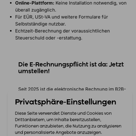
Online-Plattform:
Keine Installation notwendig, von
überall zugänglich.
Für EÜR, USt-VA und weitere Formulare für
Selbstständige nutzbar.
Echtzeit-Berechnung der voraussichtlichen
Steuerschuld oder -erstattung.
Die E-Rechnungspflicht ist da: Jetzt
umstellen!
Seit 2025 ist die elektronische Rechnung im B2B-
Bereich Pflicht. Seit 2025 müssen alle
Privatsphäre-Einstellungen
Unternehmen E-Rechnungen empfangen können.
Bis 2027 gilt noch eine Übergangsfrist für den
Diese Seite verwendet Dienste und Cookies von
Versand, doch wer jetzt schon umstellt, spart sich
Drittanbietern, um Inhalte bereitzustellen,
den Stress bei Ablauf der Frist.
Funktionen anzubieten, die Nutzung zu analysieren
und personalisierte Angebote anzuzeigen.