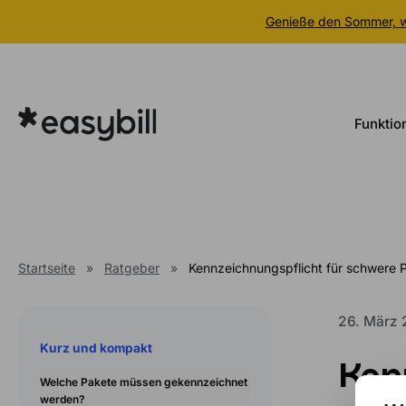
Genieße den Sommer, wi
Zum
Inhalt
springen
Funktio
Startseite
»
Ratgeber
»
Kennzeichnungspflicht für schwere 
26. März
Kurz und kompakt
Ken
Welche Pakete müssen gekennzeichnet
werden?