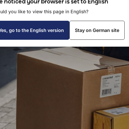
meiden Sie Verzögerunge
 noticed your browser is set to English
ld you like to view this page in English?
ten
Yes, go to the English version
Stay on German site