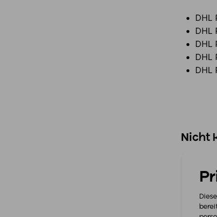
DHL 
DHL P
DHL 
DHL P
DHL 
Nicht 
DHL 
Pr
Diese
berei
perso