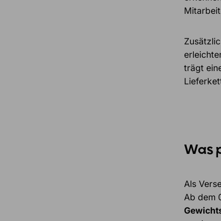
Mitarbei
Zusätzli
erleicht
trägt ei
Lieferket
Was p
Als Vers
Ab dem 0
Gewichts