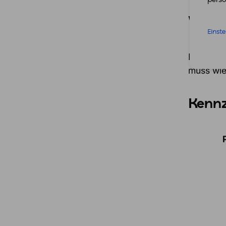
Wie s
Einst
Das Gesa
muss wie
Kennz