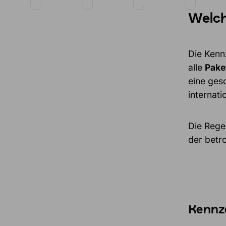
Welch
Die Kenn
alle
Pake
eine ges
internat
Die Regel
der betr
Kennz