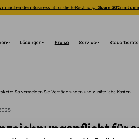
r machen dein Business fit für die E-Rechnung.
Spare 50% mit de
nen
Lösungen
Preise
Service
Steuerberate
Pakete: So vermeiden Sie Verzögerungen und zusätzliche Kosten
 2025
nzeichnungspflicht für s