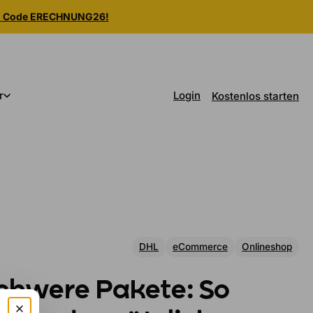
m Code ERECHNUNG26!
Login
r
Kostenlos starten
DHL
eCommerce
Onlineshop
chwere Pakete: So