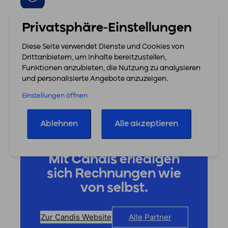
Die Rechnungen im Überblick
Privatsphäre-Einstellungen
Diese Seite verwendet Dienste und Cookies von
Jederzeit erkennen, ob eine Rechnung bereits
Drittanbietern, um Inhalte bereitzustellen,
freigegeben und exportiert wurde und bei wem die
Funktionen anzubieten, die Nutzung zu analysieren
Rechnung gerade liegt.
und personalisierte Angebote anzuzeigen.
Einstellungen öffnen
Ablehnen
Alle akzeptieren
Mit Candis erledigen
sich Rechnungen wie
von selbst.
Zur Candis Website
Alle Partner