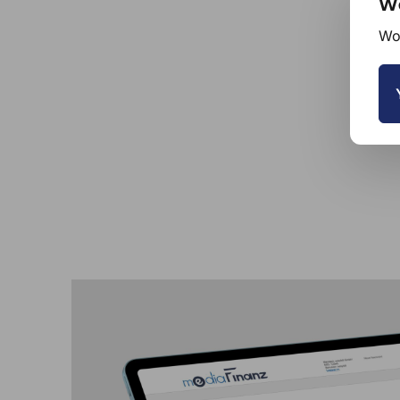
We
Wou