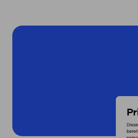
Pr
Diese
berei
perso