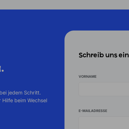
Schreib uns ei
.
VORNAME
ei jedem Schritt.
r Hilfe beim Wechsel
E-MAILADRESSE