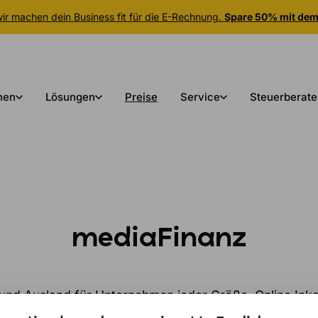
r machen dein Business fit für die E-Rechnung.
Spare 50% mit de
nen
Lösungen
Preise
Service
Steuerberate
mediaFinanz
d Ausland für Unternehmen jeder Größe. Online Inkass
trage überfällige Rechnungen per Schnittstelle ans Ink