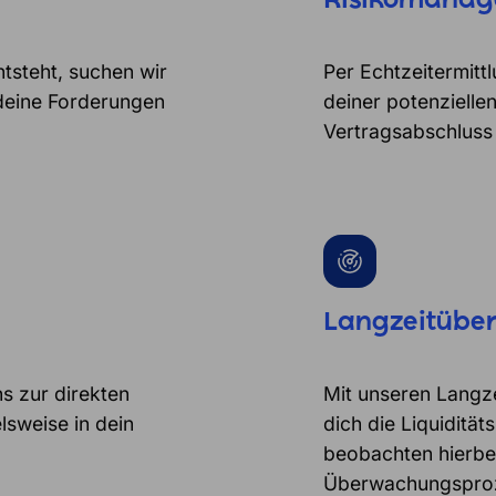
Risikomana
tsteht, suchen wir
Per Echtzeitermitt
 deine Forderungen
deiner potenzielle
Vertragsabschluss
Langzeitübe
ns zur direkten
Mit unseren Langz
sweise in dein
dich die Liquiditä
beobachten hierbei 
Überwachungsproze