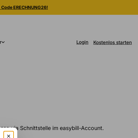
m Code ERECHNUNG26!
Login
r
Kostenlos starten
o via Schnittstelle im easybill-Account.
asso.