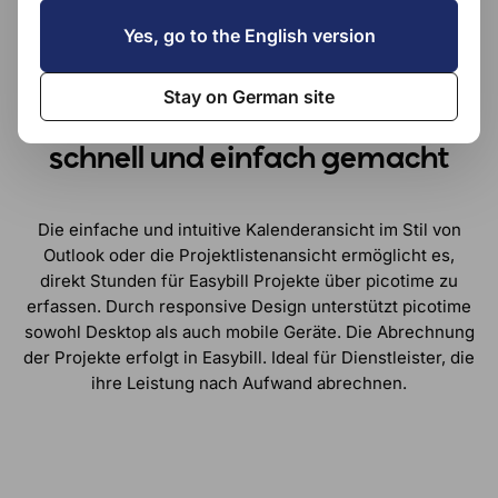
picotime haben wir uns selbst beschenkt, um keine Zeit
mit Projektstundenerfassung zu verschwenden.
Yes, go to the English version
picotime –
Stay on German site
Projektstundenerfassung
schnell und einfach gemacht
Die einfache und intuitive Kalenderansicht im Stil von
Outlook oder die Projektlistenansicht ermöglicht es,
direkt Stunden für Easybill Projekte über picotime zu
erfassen. Durch responsive Design unterstützt picotime
sowohl Desktop als auch mobile Geräte. Die Abrechnung
der Projekte erfolgt in Easybill. Ideal für Dienstleister, die
ihre Leistung nach Aufwand abrechnen.