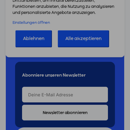
Drittanbietern, um Inhalte bereitzustellen,
Wir sind für dich da.
Funktionen anzubieten, die Nutzung zu analysieren
und personalisierte Angebote anzuzeigen.
Unser Team aus Experten unterstützt dich bei
Einstellungen öffnen
jedem Schritt.
Egal ob du eine technische Frage hast oder
Ablehnen
Alle akzeptieren
Hilfe beim Wechsel brauchst.
Jetzt kostenlosen Termin buchen
Abonniere unseren Newsletter
DEINE
E-
MAIL
ADRESSE