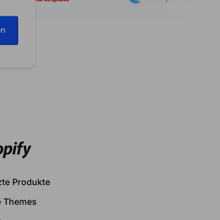
en
te Produkte
e Themes