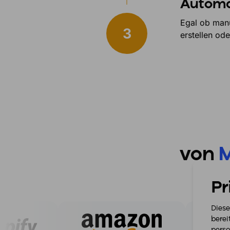
Automa
Egal ob manu
erstellen od
von
M
Pr
Diese
berei
perso