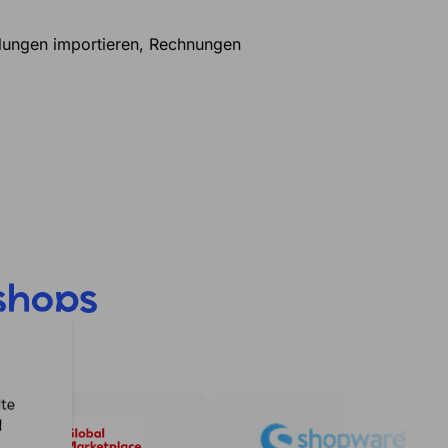
llungen importieren, Rechnungen
shops
lte
d