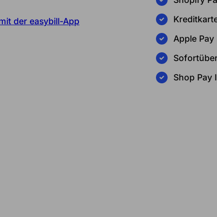
Kreditkart
it der easybill-App
Apple Pay
Sofortübe
Shop Pay I