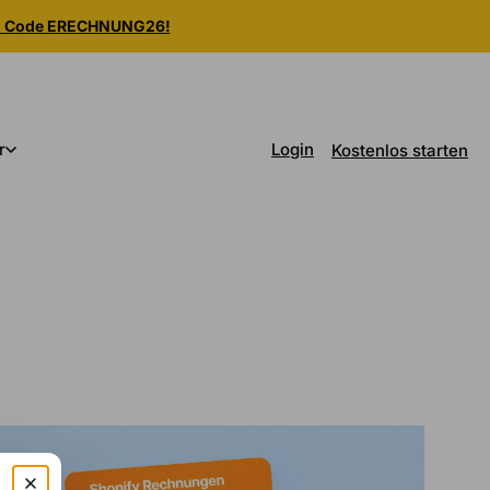
m Code ERECHNUNG26!
Login
r
Kostenlos starten