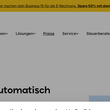
r machen dein Business fit für die E-Rechnung.
Spare 50% mit de
nen
Lösungen
Preise
Service
Steuerberate
utomatisch