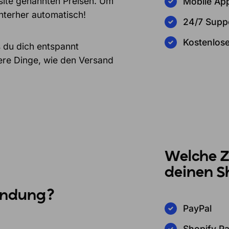
bsite genannten Preisen. Um
Mobile Ap
nterher automatisch!
24/7 Supp
Kostenlose
 du dich entspannt
ere Dinge, wie den Versand
Welche Z
deinen S
bindung?
PayPal
Shopify P