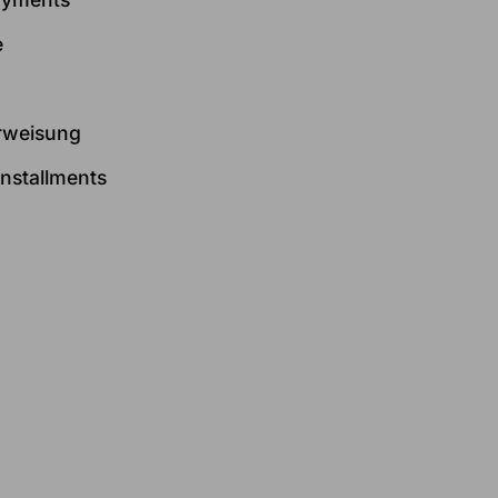
e
rweisung
nstallments