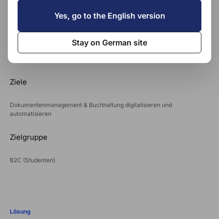
Verlag, Medizin
Yes, go to the English version
Sitz
Stay on German site
Forchtenberg
Ziele
Dokumentenmanagement & Buchhaltung digitalisieren und
automatisieren
Zielgruppe
B2C (Studenten)
Lösung