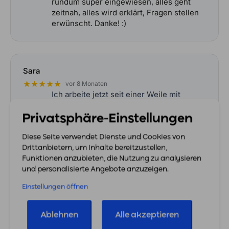
rundum super eingewiesen, alles geht
zeitnah, alles wird erklärt, Fragen stellen
erwünscht. Danke! :)
Sara
★★★★★
vor 8 Monaten
Ich arbeite jetzt seit einer Weile mit
easybill und möchte einfach mal ein
großes Lob dalassen. Der Support ist
Privatsphäre-Einstellungen
wirklich richtig gut, schnell, zuverlässig
und vor allem hilfreich. Man bekommt
Diese Seite verwendet Dienste und Cookies von
nicht irgendwelche Textbausteine,
Drittanbietern, um Inhalte bereitzustellen,
sondern echte
… More
Funktionen anzubieten, die Nutzung zu analysieren
und personalisierte Angebote anzuzeigen.
Einstellungen öffnen
Alle Bewertungen ansehen
Ablehnen
Alle akzeptieren