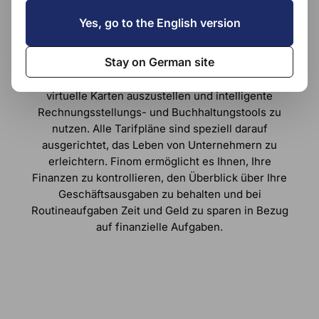
Finom ist ein niederländischer Anbieter von
Yes, go to the English version
Geschäftskonten und einer Finanzplattform für
Freiberufler, Unternehmer und Geschäftsinhaber
Stay on German site
und Unternehmer. Finom ermöglicht es Kunden,
eine lokale IBAN zu erhalten, physische und
virtuelle Karten auszustellen und intelligente
Rechnungsstellungs- und Buchhaltungstools zu
nutzen. Alle Tarifpläne sind speziell darauf
ausgerichtet, das Leben von Unternehmern zu
erleichtern. Finom ermöglicht es Ihnen, Ihre
Finanzen zu kontrollieren, den Überblick über Ihre
Geschäftsausgaben zu behalten und bei
Routineaufgaben Zeit und Geld zu sparen in Bezug
auf finanzielle Aufgaben.