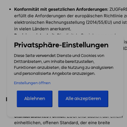
Konformität mit gesetzlichen Anforderungen
: ZUGFeR
erfüllt die Anforderungen der europäischen Richtlinie z
elektronischen Rechnungsstellung (2014/55/EU) und ist
in vielen Ländern anerkannt.
Revisionssicherheit
: Die digitale Speicherung und
Archivierung von E-Rechnungen im ZUGFeRD-Format is
Privatsphäre-Einstellungen
revisionssicher und erfüllt die Anforderungen der GoB
(Grundsätze zur ordnungsmäßigen Führung und
Diese Seite verwendet Dienste und Cookies von
Aufbewahrung von Büchern, Aufzeichnungen und
Drittanbietern, um Inhalte bereitzustellen,
Unterlagen in elektronischer Form sowie zum
Funktionen anzubieten, die Nutzung zu analysieren
Datenzugriff).
und personalisierte Angebote anzuzeigen.
Einstellungen öffnen
Interoperabilität:
Ablehnen
Alle akzeptieren
Standardisiertes Format
: ZUGFeRD basiert auf einem
einheitlichen, offenen Standard, der eine breite