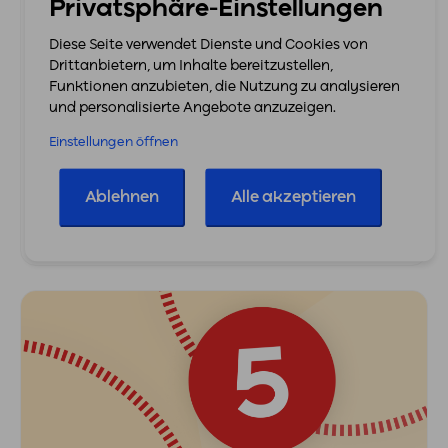
Privatsphäre-Einstellungen
18. März 2026
10 Schritte Zur Erfolgreichen Gründung:
Diese Seite verwendet Dienste und Cookies von
Drittanbietern, um Inhalte bereitzustellen,
Checkliste Für Startups
Funktionen anzubieten, die Nutzung zu analysieren
und personalisierte Angebote anzuzeigen.
Allgemein
eCommerce
Gründung
Handwerker
Mitarbeiter
Tipps & Tricks
Einstellungen öffnen
Die Entscheidung zur Selbstständigkeit ist
getroffen, die Idee steht und…
Ablehnen
Alle akzeptieren
Mehr erfahren