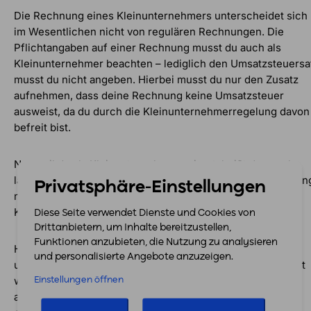
Die Rechnung eines Kleinunternehmers unterscheidet sich
im Wesentlichen nicht von regulären Rechnungen. Die
Pflichtangaben auf einer Rechnung musst du auch als
Kleinunternehmer beachten – lediglich den Umsatzsteuersa
musst du nicht angeben. Hierbei musst du nur den Zusatz
aufnehmen, dass deine Rechnung keine Umsatzsteuer
ausweist, da du durch die Kleinunternehmerregelung davon
befreit bist.
Nur weil du als Kleinunternehmer agierst, heißt das noch
lange nicht, dass du dir viel Zeit für die Rechnungserstellun
Privatsphäre-Einstellungen
nehmen kannst. Im Gegenteil, häufig ist gerade als
Kleinunternehmer die Zeit knapp.
Diese Seite verwendet Dienste und Cookies von
Drittanbietern, um Inhalte bereitzustellen,
Funktionen anzubieten, die Nutzung zu analysieren
Hier kommt easybill für Kleinunternehmer ins Spiel: Mit
und personalisierte Angebote anzuzeigen.
unserer cloud-basierten Rechnungssoftware kannst du mit
wenig Aufwand rechtssichere Rechnungen erstellen,
Einstellungen öffnen
automatisieren, versenden und vieles mehr. Überlasse