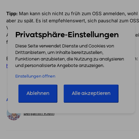
Tipp:
Man kann sich nicht zu früh zum OSS anmelden, wohl
aber zu spät. Es ist empfehlenswert, sich pauschal zum OS
Verfahren anzumelden und Systeme wie z.B. countX zur
Privatsphäre-Einstellungen
Abwicklung zu nutzen. Das verringert die Wahrscheinlichkei
falsch oder gar zu spät zu handeln, massiv.
Diese Seite verwendet Dienste und Cookies von
Drittanbietern, um Inhalte bereitzustellen,
Bei Fragen zu obigen Punkten, sprecht
countX
jederzeit an:
Funktionen anzubieten, die Nutzung zu analysieren
hello@countx.com
oder direkt unter +49 30 62 93 15 599.
und personalisierte Angebote anzuzeigen.
Einstellungen öffnen
Ablehnen
Alle akzeptieren
Autoren
Benjamin Klein