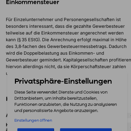
Einkommensteuer
Für Einzelunternehmer und Personengesellschaften ist
besonders interessant, dass die gezahlte Gewerbesteuer
teilweise auf die Einkommensteuer angerechnet werden
kann (§ 35 EStG). Die Anrechnung erfolgt maximal in Höhe
des 3,8‑fachen des Gewerbesteuermessbetrags. Dadurch
wird die Doppelbelastung aus Einkommen- und
Gewerbesteuer gemindert. Kapitalgesellschaften profitiere
hiervon allerdings nicht, da sie Körperschaftsteuer zahlen
und keine Einkommensteueranrechnung möglich ist.
Privatsphäre-Einstellungen
Diese Seite verwendet Dienste und Cookies von
Häufige Fragen zur Gewerbesteuer
Drittanbietern, um Inhalte bereitzustellen,
Funktionen anzubieten, die Nutzung zu analysieren
und personalisierte Angebote anzuzeigen.
Ab wann muss ich Gewerbesteuer zahlen?
Einstellungen öffnen
Kann ich die Gewerbesteuer von der Einkommensteuer
absetzen?