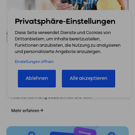
Privatsphäre-Einstellungen
Diese Seite verwendet Dienste und Cookies von
Drittanbietern, um Inhalte bereitzustellen,
Funktionen anzubieten, die Nutzung zu analysieren
6. Januar 2026
und personalisierte Angebote anzuzeigen.
Abschlagsrechnung: Liquidität Langfristig
Einstellungen öffnen
Sichern
Ablehnen
Alle akzeptieren
Nicht Kategorisiert
Eine Abschlagsrechnung wird oft auch als
Akontorechnung bezeichnet. Sie ist…
Mehr erfahren