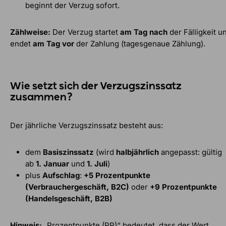
beginnt der Verzug sofort.
Zählweise:
Der Verzug startet
am Tag nach
der Fälligkeit u
endet
am Tag vor
der Zahlung (tagesgenaue Zählung).
Wie setzt sich der Verzugszinssatz
zusammen?
Der jährliche Verzugszinssatz besteht aus:
dem
Basiszinssatz
(wird
halbjährlich
angepasst: gültig
ab
1. Januar
und
1. Juli
)
plus
Aufschlag
:
+5 Prozentpunkte
(Verbrauchergeschäft, B2C)
oder
+9 Prozentpunkte
(Handelsgeschäft, B2B)
Hinweis:
„Prozentpunkte (PP)“ bedeutet, dass der Wert