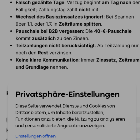
Falsch gezählte Tage
: Verzug beginnt
am Tag nach
der
Fälligkeit; Zahlungstag zählt
nicht
mit.
Wechsel des Basiszinssatzes ignoriert
: Bei Spannen
über 1.1. oder 1.7. in
Zeiträume splitten
.
Pauschale bei B2B vergessen
: Die
40-€-Pauschale
kommt
zusätzlich
zu den Zinsen.
Teilzahlungen nicht berücksichtigt
: Ab Teilzahlung nur
noch den
Rest
verzinsen.
Keine klare Kommunikation
: Immer
Zinssatz, Zeitraum
und Grundlage
nennen.
Häufig gestellte Fragen
Privatsphäre-Einstellungen
Diese Seite verwendet Dienste und Cookies von
Drittanbietern, um Inhalte bereitzustellen,
Ist der Basiszinssatz immer gleich?
Funktionen anzubieten, die Nutzung zu analysieren
und personalisierte Angebote anzuzeigen.
Kann ich bei Skonto trotzdem Verzugszinsen verlangen?
Einstellungen öffnen