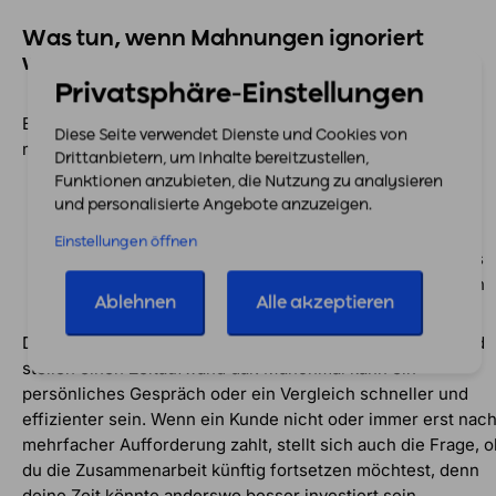
Was tun, wenn Mahnungen ignoriert
werden?
Privatsphäre-Einstellungen
Bleibt auch die dritte Mahnung ohne Reaktion, hast du
Diese Seite verwendet Dienste und Cookies von
mehrere Optionen:
Drittanbietern, um Inhalte bereitzustellen,
Funktionen anzubieten, die Nutzung zu analysieren
Einschalten eines
Inkassodienstleisters
und personalisierte Angebote anzuzeigen.
Beauftragung eines
Rechtsanwalts
Einstellungen öffnen
Gerichtliches Mahnverfahren
: Unkompliziert über das
zentrale Mahngericht einzuleiten, auch online möglich
Ablehnen
Alle akzeptieren
Diese Schritte verursachen jedoch zusätzliche Kosten und
stellen einen Zeitaufwand dar. Manchmal kann ein
persönliches Gespräch oder ein Vergleich schneller und
effizienter sein. Wenn ein Kunde nicht oder immer erst nac
mehrfacher Aufforderung zahlt, stellt sich auch die Frage, o
du die Zusammenarbeit künftig fortsetzen möchtest, denn
deine Zeit könnte anderswo besser investiert sein.