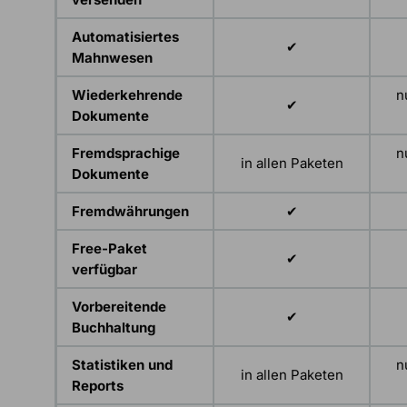
Automatisiertes
✔
Mahnwesen
Wiederkehrende
n
✔
Dokumente
Fremdsprachige
n
in allen Paketen
Dokumente
Fremdwährungen
✔
Free-Paket
✔
verfügbar
Vorbereitende
✔
Buchhaltung
Statistiken und
n
in allen Paketen
Reports