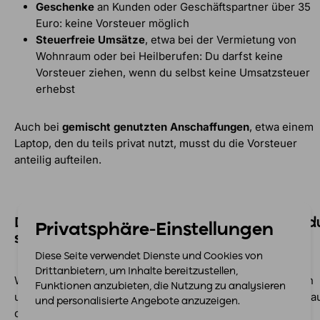
Geschenke
an Kunden oder Geschäftspartner über 35
Euro: keine Vorsteuer möglich
Steuerfreie Umsätze
, etwa bei der Vermietung von
Wohnraum oder bei Heilberufen: Du darfst keine
Vorsteuer ziehen, wenn du selbst keine Umsatzsteuer
erhebst
Auch bei
gemischt genutzten Anschaffungen
, etwa einem
Laptop, den du teils privat nutzt, musst du die Vorsteuer
anteilig aufteilen.
Die Vorsteuer ist ein echter Vorteil – wenn d
Privatsphäre-Einstellungen
sie richtig nutzt
Diese Seite verwendet Dienste und Cookies von
Drittanbietern, um Inhalte bereitzustellen,
Wer unternehmerisch arbeitet, sollte die Vorsteuer kennen
Funktionen anzubieten, die Nutzung zu analysieren
und aktiv nutzen. Denn sie sorgt dafür, dass du die Steuer a
und personalisierte Angebote anzuzeigen.
deine Ausgaben nicht selbst tragen musst. Das verbessert