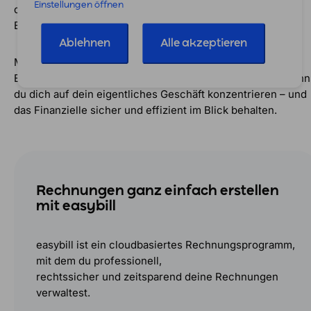
Einstellungen öffnen
deine Liquidität und sorgt für klare Verhältnisse bei der
Buchführung.
Ablehnen
Alle akzeptieren
Mit einem guten System und der richtigen Software wie
Easybill gelingt das auch ohne tiefes Steuerwissen. So kann
du dich auf dein eigentliches Geschäft konzentrieren – und
das Finanzielle sicher und effizient im Blick behalten.
Rechnungen ganz einfach erstellen
mit easybill
easybill ist ein cloudbasiertes Rechnungsprogramm,
mit dem du professionell,
rechtssicher und zeitsparend deine Rechnungen
verwaltest.