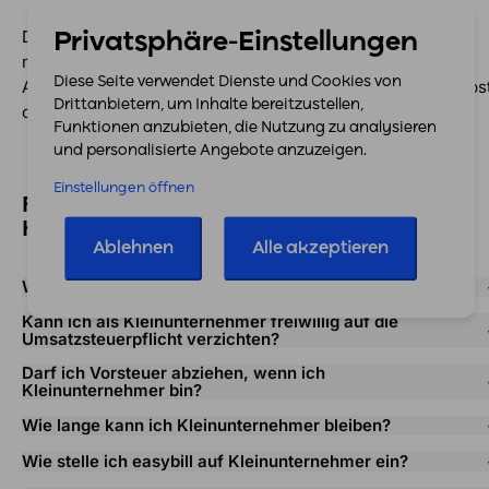
Durch den Einsatz einer geeigneten Rechnungssoftware
Privatsphäre-Einstellungen
minimierst du Fehlerquellen und sparst wertvolle Zeit im
Diese Seite verwendet Dienste und Cookies von
Arbeitsalltag, egal, ob du weiterhin Kleinunternehmer bleibs
Drittanbietern, um Inhalte bereitzustellen,
oder in die Regelbesteuerung wechselst.
Funktionen anzubieten, die Nutzung zu analysieren
und personalisierte Angebote anzuzeigen.
Einstellungen öffnen
FAQ: Häufige Fragen rund um den
Kleinunternehmer
Ablehnen
Alle akzeptieren
Was passiert, wenn ich die Grenze überschreite?
Kann ich als Kleinunternehmer freiwillig auf die
Umsatzsteuerpflicht verzichten?
Darf ich Vorsteuer abziehen, wenn ich
Kleinunternehmer bin?
Wie lange kann ich Kleinunternehmer bleiben?
Wie stelle ich easybill auf Kleinunternehmer ein?