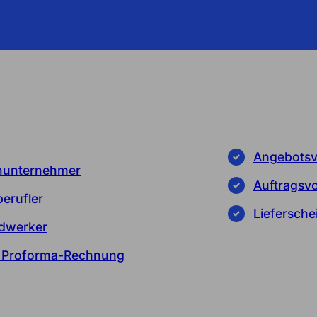
Angebotsv
inunternehmer
Auftragsvo
erufler
Liefersche
ndwerker
e Proforma-Rechnung