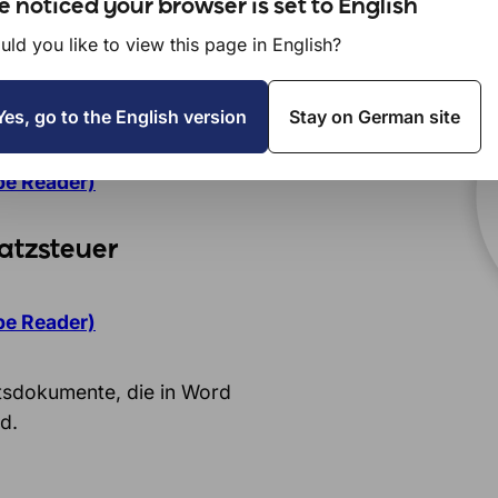
 noticed your browser is set to English
ld you like to view this page in English?
inunternehmer ohne
Yes, go to the English version
Stay on German site
be Reader)
atzsteuer
be Reader)
ftsdokumente, die in Word
d.