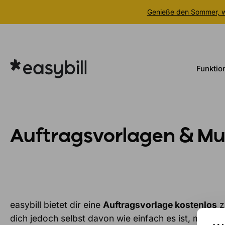
Genieße den Sommer, wi
Zum
Inhalt
springen
Funktio
Auftragsvorlagen & Mu
easybill bietet dir eine
Auftragsvorlage kostenlos
z
dich jedoch selbst davon wie einfach es ist, mit eas