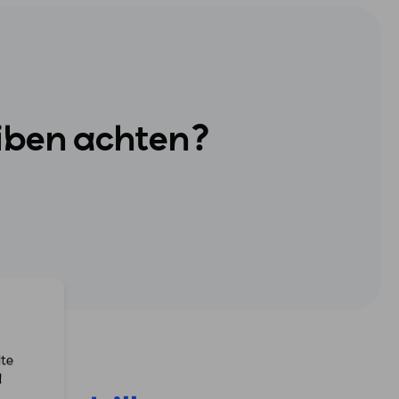
iben achten?
lte
d