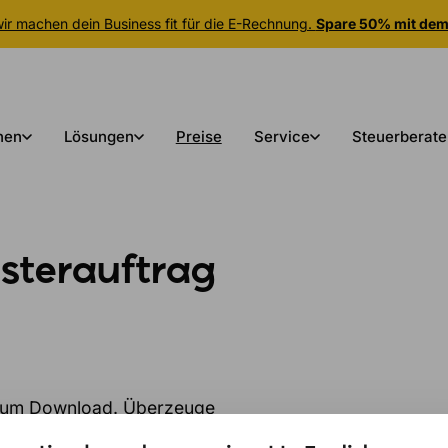
r machen dein Business fit für die E-Rechnung.
Spare 50% mit de
nen
Lösungen
Preise
Service
Steuerberate
sterauftrag
um Download. Überzeuge
ybill deine
Aufträge zu