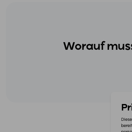
Worauf muss
Pr
Diese
berei
perso