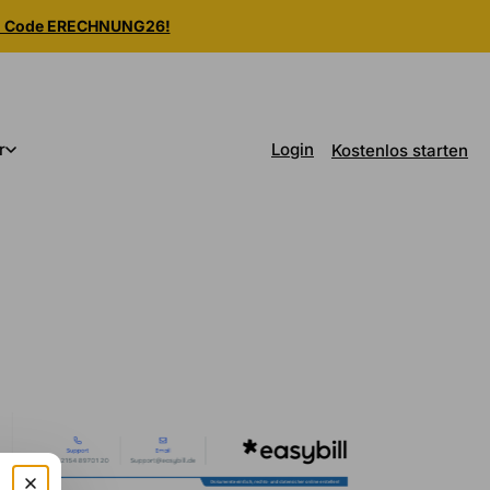
m Code ERECHNUNG26!
Login
r
Kostenlos starten